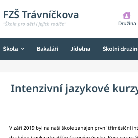
FZŠ Trávníčkova
“Škola pro děti i jejich rodiče“
Družina
Škola
Bakaláři
Jídelna
Školní družin
Intenzivní jazykové kurz
V září 2019 byl na naší škole zahájen první tříměsíční 
druhého jazyka v kratším časovém úseku. Kurz se snaží