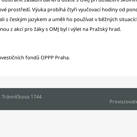
vé prostředí. Výuka probíhá čtyři vyučovací hodiny od pond
li s českým jazykem a uměli ho používat v běžných situacíc
ou z akcí pro žáky s OMJ byl i výlet na Pražský hrad.
investičních fondů OPPP Praha.
, Trávníčkova 1744
Provozovat