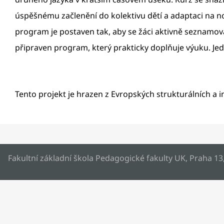
úspěšnému začlenění do kolektivu dětí a adaptaci na no
program je postaven tak, aby se žáci aktivně seznamova
připraven program, který prakticky doplňuje výuku. Jedn
Tento projekt je hrazen z Evropských strukturálních a 
Fakultní základní škola Pedagogické fakulty UK, Praha 13