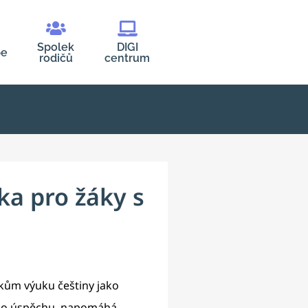
Spolek
DIGI
be
rodičů
centrum
ka pro žáky s
žákům výuku češtiny jako
ního úspěchu, napomáhá