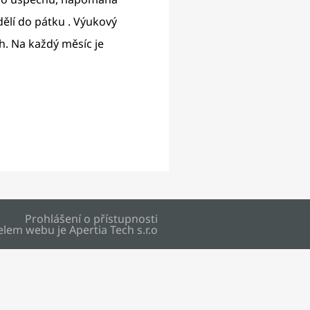
ělí do pátku . Výukový
h. Na každý měsíc je
Prohlášení o přístupnosti
elem webu je
Apertia Tech s.r.o