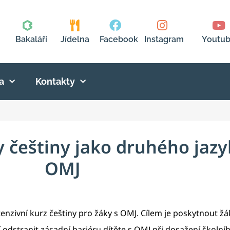
Bakaláři
Jídelna
Facebook
Instagram
Youtu
a
Kontakty
y češtiny jako druhého jazy
OMJ
intenzivní kurz češtiny pro žáky s OMJ. Cílem je poskytnout 
 odstranit zásadní bariéru dítěte s OMJ při dosažení škol