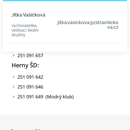
Jitka Vašíčková
jitka.vasickova@zstravnicko
vychovatelka,
va.cz
vedoucí školní
družiny
251 091 657
Herny ŠD:
251 091 642
251 091 646
251 091 649 (Modrý klub)