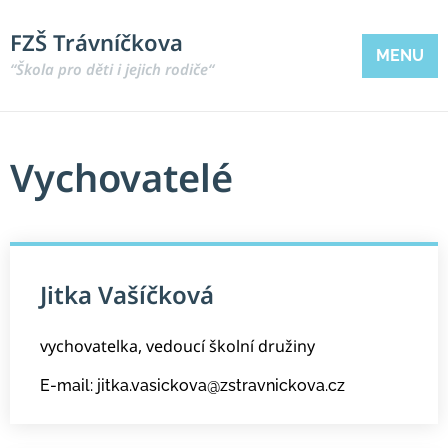
FZŠ Trávníčkova
MENU
“Škola pro děti i jejich rodiče“
Vychovatelé
Jitka Vašíčková
vychovatelka, vedoucí školní družiny
E-mail: jitka.vasickova@zstravnickova.cz