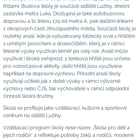
třídami. Budova školy je součástí sídliště Lužiny, dnešní
zastávka metra Luka. Dostupná je také autobusovou
dopravou a to linkou 174 od metra A, pak dalšími linkami
z okrajových částí Jihozápadního města. Součástí školy je
rozlehlý areál, kde je vybudovaný běžecký ovál s hřištěm
s umělým povrchem a doskočištěm, který je v rámci
tělesné výuky využíván téměř po celý rok. Areál může
využívat i široká veřejnost. 2 tenisová hřiště jsou určena
pro volnočasové aktivity, další hřiště jsou využívána
například na dopravní výchovu. Přírodní areál školy
využívají učitelé jak v době výuky v rámci výtvarné
výchovy nebo ČJS, tak vychovatelé v rámci odpolední
činnosti školní družiny.
Škola se profiluje jako vzdělávací, kulturní a sportovní
centrum na sídlišti Lužiny.
Vzdělávací program školy nese název „Škola pro děti a
jejich rodiče“ a reflektuje potřeby žáků a rodičů, moderní