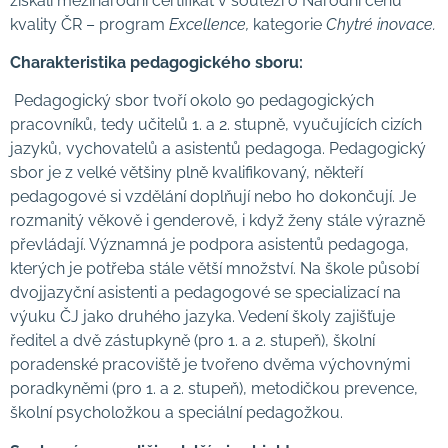
získali mezinárodní certifikát v soutěži o Národní cenu
kvality ČR – program
Excellence,
kategorie
Chytré inovace.
Charakteristika pedagogického sboru:
Pedagogický sbor tvoří okolo 90 pedagogických
pracovníků, tedy učitelů 1. a 2. stupně, vyučujících cizích
jazyků, vychovatelů a asistentů pedagoga. Pedagogický
sbor je z velké většiny plně kvalifikovaný, někteří
pedagogové si vzdělání doplňují nebo ho dokončují. Je
rozmanitý věkově i genderově, i když ženy stále výrazně
převládají. Významná je podpora asistentů pedagoga,
kterých je potřeba stále větší množství. Na škole působí
dvojjazyční asistenti a pedagogové se specializací na
výuku ČJ jako druhého jazyka. Vedení školy zajišťuje
ředitel a dvě zástupkyně (pro 1. a 2. stupeň), školní
poradenské pracoviště je tvořeno dvěma výchovnými
poradkyněmi (pro 1. a 2. stupeň), metodičkou prevence,
školní psycholožkou a speciální pedagožkou.