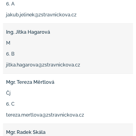
6. A
jakub.jelinek@zstravnickova.cz
Ing. Jitka Hagarová
M
6. B
jitka.hagarova@zstravnickova.cz
Mgr. Tereza Měrtlová
Čj
6. C
tereza.mertlova@zstravnickova.cz
Mgr. Radek Skála