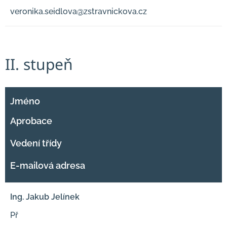
veronika.seidlova@zstravnickova.cz
II. stupeň
Jméno
Aprobace
Vedení třídy
E-mailová adresa
Ing. Jakub Jelínek
Př