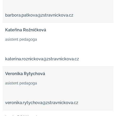
barbora.patkova@zstravnickova.cz
Kateřina Rožníčková
asistent pedagoga
katerina.roznickova@zstravnickova.cz
Veronika Rytychová
asistent pedagoga
veronika.rytychova@zstravnickova.cz