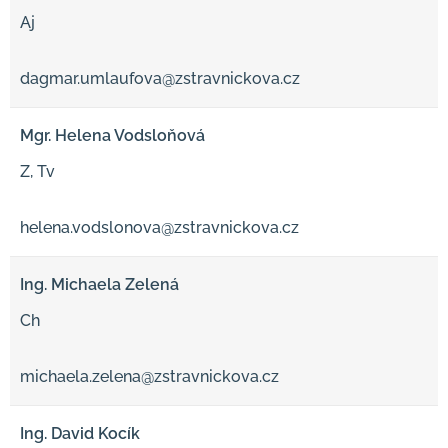
Aj
dagmar.umlaufova@zstravnickova.cz
Mgr. Helena Vodsloňová
Z, Tv
helena.vodslonova@zstravnickova.cz
Ing. Michaela Zelená
Ch
michaela.zelena@zstravnickova.cz
Ing. David Kocík