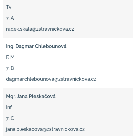
Tv
7. A
radek.skala@zstravnickova.cz
Ing. Dagmar Chlebounová
F, M
7. B
dagmar.chlebounova@zstravnickova.cz
Mgr. Jana Pleskačová
Inf
7. C
jana.pleskacova@zstravnickova.cz