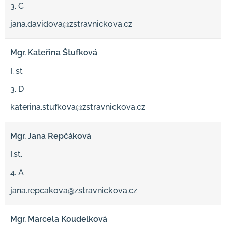
3. C
jana.davidova@zstravnickova.cz
Mgr. Kateřina Štufková
I. st
3. D
katerina.stufkova@zstravnickova.cz
Mgr. Jana Repčáková
I.st.
4. A
jana.repcakova@zstravnickova.cz
Mgr. Marcela Koudelková