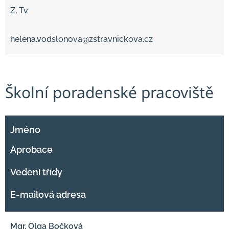
Z, Tv
helena.vodslonova@zstravnickova.cz
Školní poradenské pracoviště
Jméno
Aprobace
Vedení třídy
E-mailová adresa
Mgr. Olga Bočková