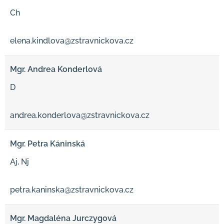
Ch
elena.kindlova@zstravnickova.cz
Mgr. Andrea Konderlová
D
andrea.konderlova@zstravnickova.cz
Mgr. Petra Káninská
Aj, Nj
petra.kaninska@zstravnickova.cz
Mgr. Magdaléna Jurczygová