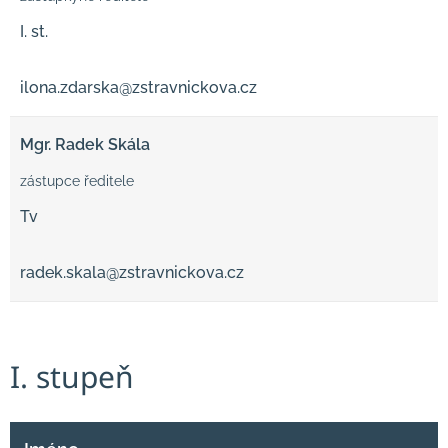
I. st.
ilona.zdarska@zstravnickova.cz
Mgr. Radek Skála
zástupce ředitele
Tv
radek.skala@zstravnickova.cz
I. stupeň