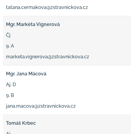
tatana.cermakova@zstravnickova.cz
Mgr. Markéta Vignerová
Čj
9. A
marketa.vignerova@zstravnickova.cz
Mgr. Jana Mácová
Aj, D
9. B
jana.macova@zstravnickova.cz
Tomáš Krbec
Aj