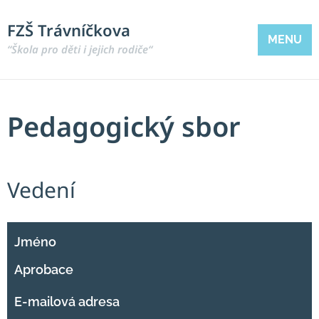
FZŠ Trávníčkova
MENU
“Škola pro děti i jejich rodiče“
Pedagogický sbor
Vedení
Jméno
Aprobace
E-mailová adresa