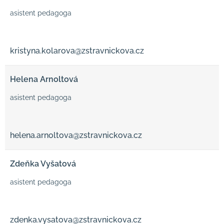
asistent pedagoga
kristyna.kolarova@zstravnickova.cz
Helena Arnoltová
asistent pedagoga
helena.arnoltova@zstravnickova.cz
Zdeňka Vyšatová
asistent pedagoga
zdenka.vysatova@zstravnickova.cz