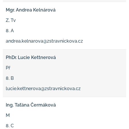
Mgr. Andrea Kelnárová
Z, Tv
8. A
andrea.kelnarova@zstravnickova.cz
PhDr. Lucie Kettnerová
Př
8. B
lucie.kettnerova@zstravnickova.cz
Ing. Taťána Čermáková
M
8. C