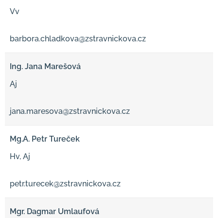
Vv
barbora.chladkova@zstravnickova.cz
Ing. Jana Marešová
Aj
jana.maresova@zstravnickova.cz
Mg.A. Petr Tureček
Hv, Aj
petr.turecek@zstravnickova.cz
Mgr. Dagmar Umlaufová