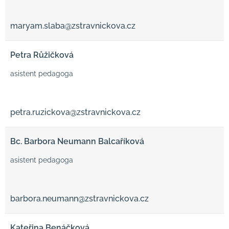
maryam.slaba@zstravnickova.cz
Petra Růžičková
asistent pedagoga
petra.ruzickova@zstravnickova.cz
Bc. Barbora Neumann Balcaříková
asistent pedagoga
barbora.neumann@zstravnickova.cz
Kateřina Benáčková