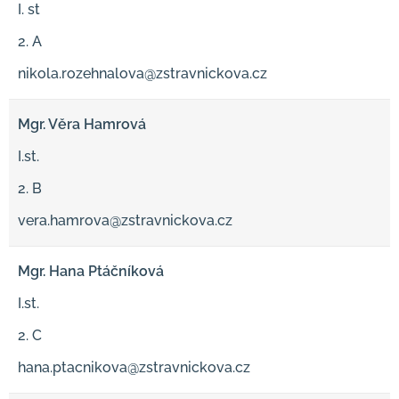
I. st
2. A
nikola.rozehnalova@zstravnickova.cz
Mgr. Věra Hamrová
I.st.
2. B
vera.hamrova@zstravnickova.cz
Mgr. Hana Ptáčníková
I.st.
2. C
hana.ptacnikova@zstravnickova.cz