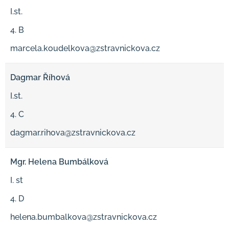
I.st.
4. B
marcela.koudelkova@zstravnickova.cz
Dagmar Říhová
I.st.
4. C
dagmar.rihova@zstravnickova.cz
Mgr. Helena Bumbálková
I. st
4. D
helena.bumbalkova@zstravnickova.cz