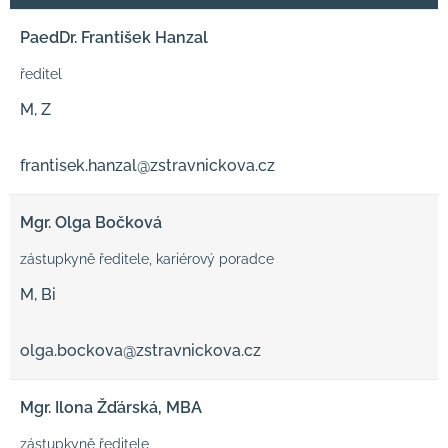
PaedDr. František Hanzal
ředitel
M, Z
frantisek.hanzal@zstravnickova.cz
Mgr. Olga Bočková
zástupkyně ředitele, kariérový poradce
M, Bi
olga.bockova@zstravnickova.cz
Mgr. Ilona Žďárská, MBA
zástupkyně ředitele