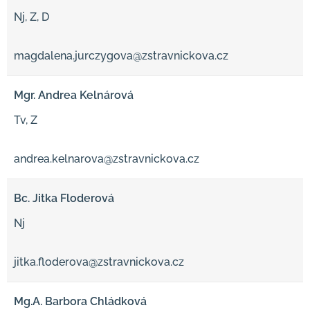
Nj, Z, D
magdalena.jurczygova@zstravnickova.cz
Mgr. Andrea Kelnárová
Tv, Z
andrea.kelnarova@zstravnickova.cz
Bc. Jitka Floderová
Nj
jitka.floderova@zstravnickova.cz
Mg.A. Barbora Chládková