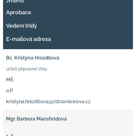
Jméno
Aprobace
Vedení třídy
E-mailová adresa
Bc. Kristýna Hnízdilová
učitel přípravné třídy
MŠ
0.P
kristyna.hnizdilova@zstravnickova.cz
Mgr. Barbora Mansfeldová
1. A