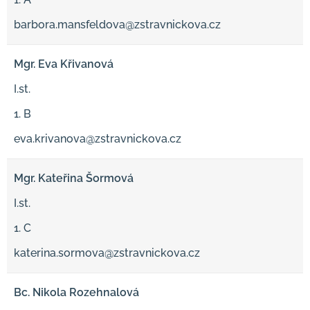
barbora.mansfeldova@zstravnickova.cz
Mgr. Eva Křivanová
I.st.
1. B
eva.krivanova@zstravnickova.cz
Mgr. Kateřina Šormová
I.st.
1. C
katerina.sormova@zstravnickova.cz
Bc. Nikola Rozehnalová