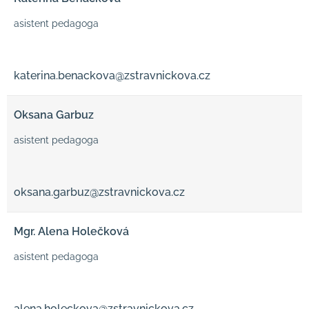
asistent pedagoga
katerina.benackova@zstravnickova.cz
Oksana Garbuz
asistent pedagoga
oksana.garbuz@zstravnickova.cz
Mgr. Alena Holečková
asistent pedagoga
alena.holeckova@zstravnickova.cz