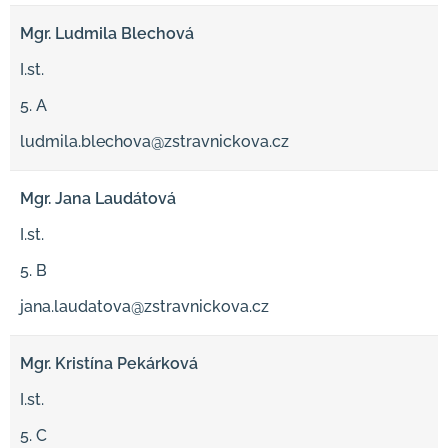
Mgr. Ludmila Blechová
I.st.
5. A
ludmila.blechova@zstravnickova.cz
Mgr. Jana Laudátová
I.st.
5. B
jana.laudatova@zstravnickova.cz
Mgr. Kristína Pekárková
I.st.
5. C