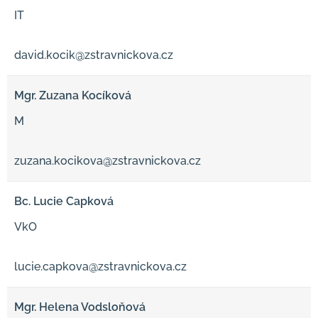
IT
david.kocik@zstravnickova.cz
Mgr. Zuzana Kocíková
M
zuzana.kocikova@zstravnickova.cz
Bc. Lucie Capková
VkO
lucie.capkova@zstravnickova.cz
Mgr. Helena Vodsloňová