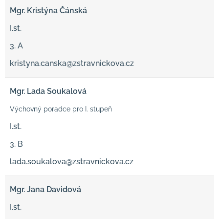
Mgr. Kristýna Čánská
I.st.
3. A
kristyna.canska@zstravnickova.cz
Mgr. Lada Soukalová
Výchovný poradce pro I. stupeň
I.st.
3. B
lada.soukalova@zstravnickova.cz
Mgr. Jana Davidová
I.st.