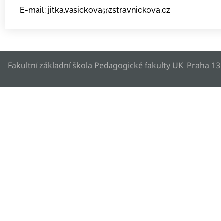
E-mail: jitka.vasickova@zstravnickova.cz
Fakultní základní škola Pedagogické fakulty UK, Praha 13