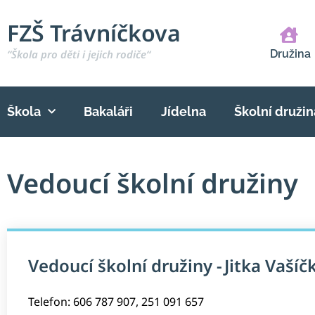
FZŠ Trávníčkova
“Škola pro děti i jejich rodiče“
Družina
Škola
Bakaláři
Jídelna
Školní družin
Vedoucí školní družiny
Vedoucí školní družiny -
Jitka Vašíč
Telefon: 606 787 907, 251 091 657