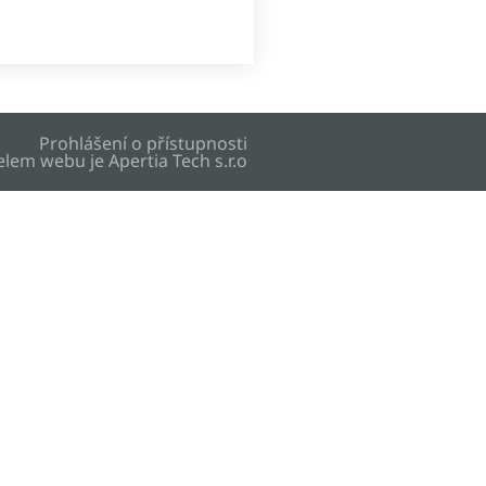
Prohlášení o přístupnosti
elem webu je
Apertia Tech s.r.o