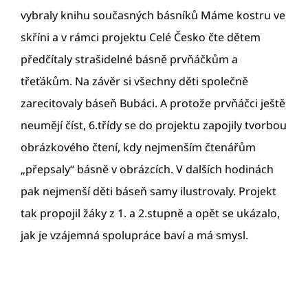
vybraly knihu současných básníků Máme kostru ve
skříni a v rámci projektu Celé Česko čte dětem
předčítaly strašidelné básně prvňáčkům a
třeťákům. Na závěr si všechny děti společně
zarecitovaly báseň Bubáci. A protože prvňáčci ještě
neumějí číst, 6.třídy se do projektu zapojily tvorbou
obrázkového čtení, kdy nejmenším čtenářům
„přepsaly“ básně v obrázcích. V dalších hodinách
pak nejmenší děti báseň samy ilustrovaly. Projekt
tak propojil žáky z 1. a 2.stupně a opět se ukázalo,
jak je vzájemná spolupráce baví a má smysl.