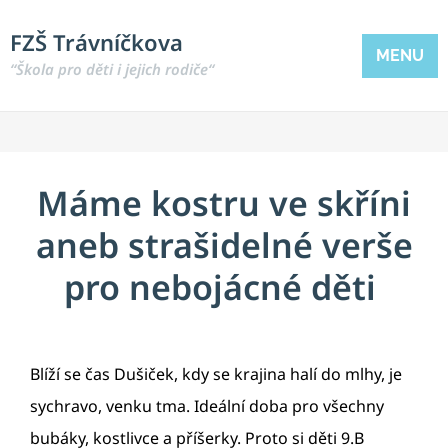
FZŠ Trávníčkova
MENU
“Škola pro děti i jejich rodiče“
Máme kostru ve skříni
aneb strašidelné verše
pro nebojácné děti
Blíží se čas Dušiček, kdy se krajina halí do mlhy, je
sychravo, venku tma. Ideální doba pro všechny
bubáky, kostlivce a příšerky. Proto si děti 9.B