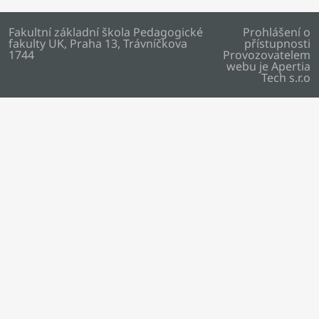
Fakultní základní škola Pedagogické
Prohlášení o
fakulty UK, Praha 13, Trávníčkova
přístupnosti
1744
Provozovatelem
webu je
Apertia
Tech s.r.o