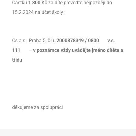
Částku
1 800
Kč za dítě převeďte nejpozději do
15.2.2024 na účet školy :
Čs a.s. Praha 5, č.ú.
2000878349 / 0800
v.s.
111 – v poznámce vždy uvádějte jméno dítěte a
třídu
Před
děkujeme za spolupráci