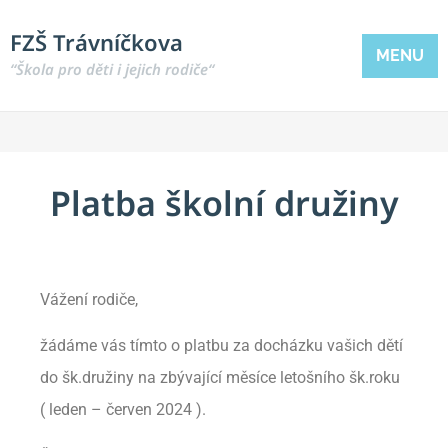
FZŠ Trávníčkova
MENU
“Škola pro děti i jejich rodiče“
Platba školní družiny
Vážení rodiče,
žádáme vás tímto o platbu za docházku vašich dětí
do šk.družiny na zbývající měsíce letošního šk.roku
( leden – červen 2024 ).