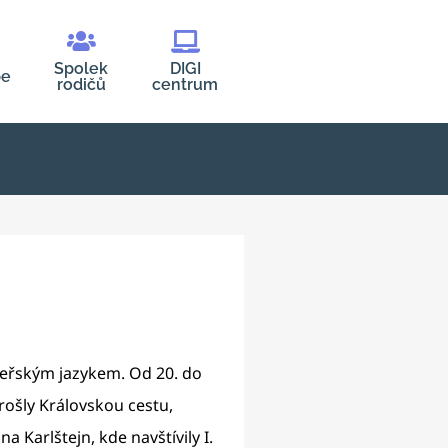
Spolek
DIGI
be
rodičů
centrum
teřským jazykem. Od 20. do
rošly Královskou cestu,
Karlštejn, kde navštívily I.