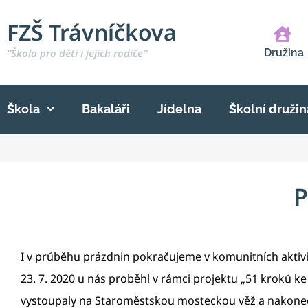
FZŠ Trávníčkova
“Škola pro děti i jejich rodiče“
Družina
Škola
Bakaláři
Jídelna
Školní družin
P
I v průběhu prázdnin pokračujeme v komunitních aktiv
23. 7. 2020 u nás proběhl v rámci projektu „51 kroků k
vystoupaly na Staroměstskou mosteckou věž a nakonec vý