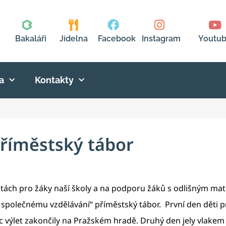
Bakaláři
Jídelna
Facebook
Instagram
Youtu
a
Kontakty
říměstský tábor
itách pro žáky naší školy a na podporu žáků s odlišným ma
e společnému vzdělávání“ příměstský tábor. První den děti p
let zakončily na Pražském hradě. Druhý den jely vlakem na 