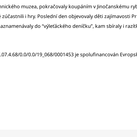
echnického muzea, pokračovaly koupáním v Jinočanskému ryb
častnili i hry. Poslední den objevovaly děti zajímavosti Pra
zaznamenávaly do “výleťáckého deníčku”, kam sbíraly i razítk
.07.4.68/0.0/0.0/19_068/0001453 je spolufinancován Evropsk