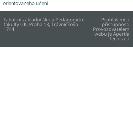
orientovaného učení.
Fakultní základní škola Pedagogické
Prohlášení o
fakulty UK, Praha 13, Trávníčkova
přístupnosti
1744
Provozovatelem
webu je
Apertia
Tech s.r.o