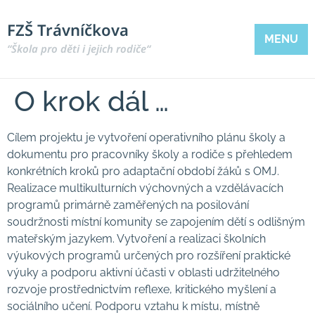
FZŠ Trávníčkova
MENU
“Škola pro děti i jejich rodiče“
O krok dál …
Cílem projektu je vytvoření operativního plánu školy a
dokumentu pro pracovníky školy a rodiče s přehledem
konkrétních kroků pro adaptační období žáků s OMJ.
Realizace multikulturních výchovných a vzdělávacích
programů primárně zaměřených na posilování
soudržnosti místní komunity se zapojením dětí s odlišným
mateřským jazykem. Vytvoření a realizaci školních
výukových programů určených pro rozšíření praktické
výuky a podporu aktivní účasti v oblasti udržitelného
rozvoje prostřednictvím reflexe, kritického myšlení a
sociálního učení. Podporu vztahu k místu, místně