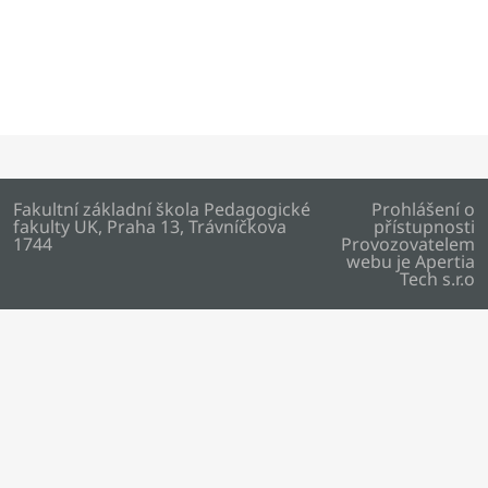
Fakultní základní škola Pedagogické
Prohlášení o
fakulty UK, Praha 13, Trávníčkova
přístupnosti
1744
Provozovatelem
webu je
Apertia
Tech s.r.o