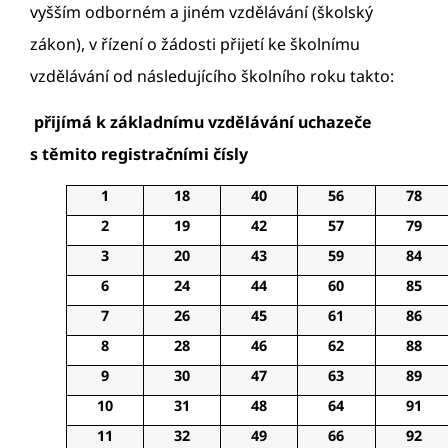
vyšším odborném a jiném vzdělávání (školský
zákon), v řízení o žádosti přijetí ke školnímu
vzdělávání od následujícího školního roku takto:
přijímá k základnímu vzdělávání uchazeče
s těmito registračními čísly
1
18
40
56
78
2
19
42
57
79
3
20
43
59
84
6
24
44
60
85
7
26
45
61
86
8
28
46
62
88
9
30
47
63
89
10
31
48
64
91
11
32
49
66
92