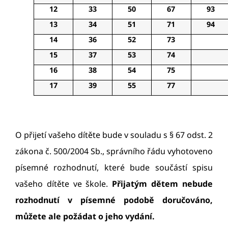
12
33
50
67
93
13
34
51
71
94
14
36
52
73
15
37
53
74
16
38
54
75
17
39
55
77
O přijetí vašeho dítěte bude v souladu s § 67 odst. 2
zákona č. 500/2004 Sb., správního řádu vyhotoveno
písemné rozhodnutí, které bude součástí spisu
vašeho dítěte ve škole.
Přijatým dětem nebude
rozhodnutí v písemné podobě doručováno,
můžete ale požádat o jeho vydání.