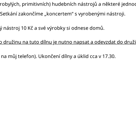
obylých, primitivních) hudebních nástrojů a některé jednod
 Setkání zakončíme „koncertem“ s vyrobenými nástroji.
ený nástroj 10 Kč a své výrobky si odnese domů.
o družinu na tuto dílnu je nutno napsat a odevzdat do druž
na můj telefon). Ukončení dílny a úklid cca v 17.30.