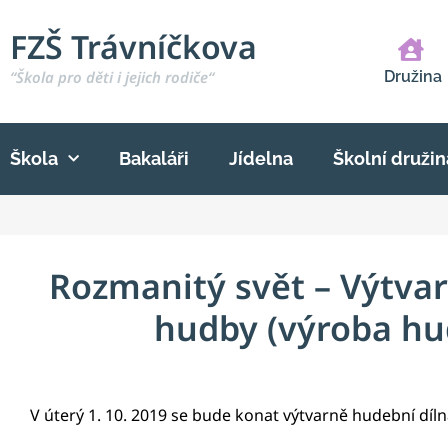
FZŠ Trávníčkova
“Škola pro děti i jejich rodiče“
Družina
Škola
Bakaláři
Jídelna
Školní družin
Rozmanitý svět – Výtva
hudby (výroba hu
V úterý 1. 10. 2019 se bude konat výtvarně hudební dí