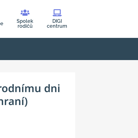
Spolek
DIGI
be
rodičů
centrum
árodnímu dni
hraní)