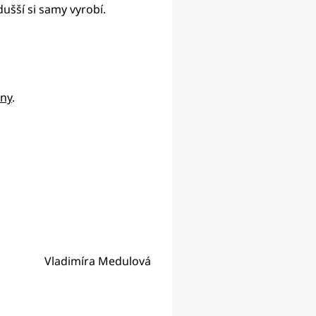
ušší si samy vyrobí.
iny
.
Vladimíra Medulová