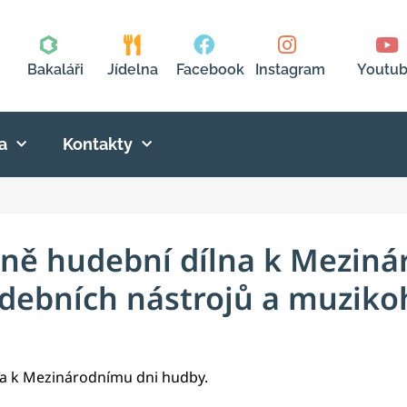
Bakaláři
Jídelna
Facebook
Instagram
Youtu
a
Kontakty
rně hudební dílna k Mezin
debních nástrojů a muziko
lna k Mezinárodnímu dni hudby.