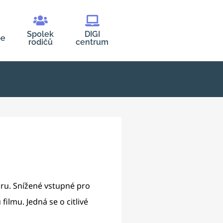
Spolek
DIGI
be
rodičů
centrum
oru. Snížené vstupné pro
ilmu. Jedná se o citlivé