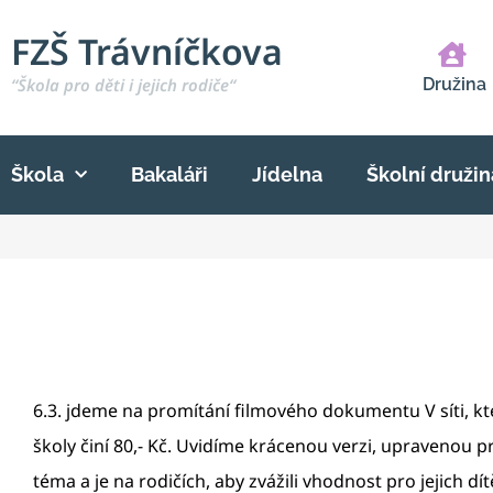
FZŠ Trávníčkova
“Škola pro děti i jejich rodiče“
Družina
Škola
Bakaláři
Jídelna
Školní družin
6.3. jdeme na promítání filmového dokumentu V síti, k
školy činí 80,- Kč. Uvidíme krácenou verzi, upravenou pr
téma a je na rodičích, aby zvážili vhodnost pro jejich 