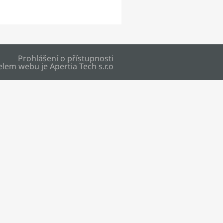
Prohlášení o přístupnosti
elem webu je
Apertia Tech s.r.o