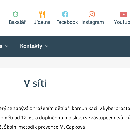
Bakaláři
Jídelna
Facebook
Instagram
Youtu
a
Kontakty
V síti
terý se zabývá ohrožením dětí při komunikaci v kyberprost
o děti od 12 let. a doplněnou o diskusi se zástupcem tvůrců f
dítě. Školní metodik prevence M. Capková