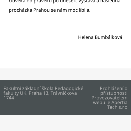
člověka od pravěku po dnešek. Výstava a následná
procházka Prahou se nám moc líbila.
Helena Bumbálková
Fakultní základní škola Pedagogické
Prohlášení o
fakulty UK, Praha 13, Trávníčkova
přístupnosti
1744
Provozovatelem
webu je
Apertia
Tech s.r.o