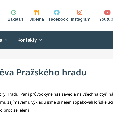
Bakaláři
Jídelna
Facebook
Instagram
Youtu
a
Kontakty
ěva Pražského hradu
tory Hradu. Paní průvodkyně nás zavedla na všechna čtyři ná
y jejímu zajímavému výkladu jsme si nejen zopakovali loňské uč
 proč se Jelení