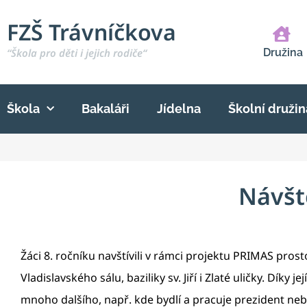
FZŠ Trávníčkova
“Škola pro děti i jejich rodiče“
Družina
Škola
Bakaláři
Jídelna
Školní družin
Návšt
Žáci 8. ročníku navštívili v rámci projektu PRIMAS pros
Vladislavského sálu, baziliky sv. Jiří i Zlaté uličky. Dík
mnoho dalšího, např. kde bydlí a pracuje prezident nebo