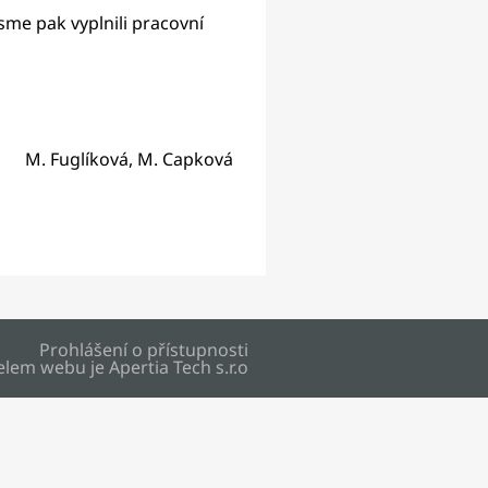
sme pak vyplnili pracovní
M. Fuglíková, M. Capková
Prohlášení o přístupnosti
elem webu je
Apertia Tech s.r.o