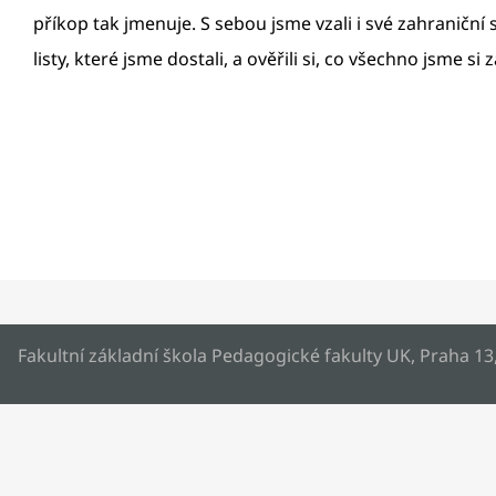
příkop tak jmenuje. S sebou jsme vzali i své zahraniční
listy, které jsme dostali, a ověřili si, co všechno jsme si
Fakultní základní škola Pedagogické fakulty UK, Praha 13