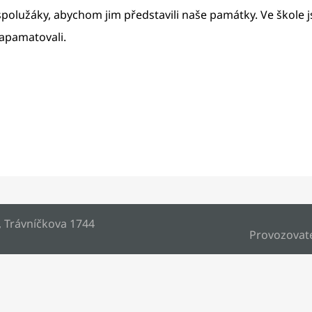
 spolužáky, abychom jim představili naše památky. Ve škole j
 zapamatovali.
, Trávníčkova 1744
Provozovat