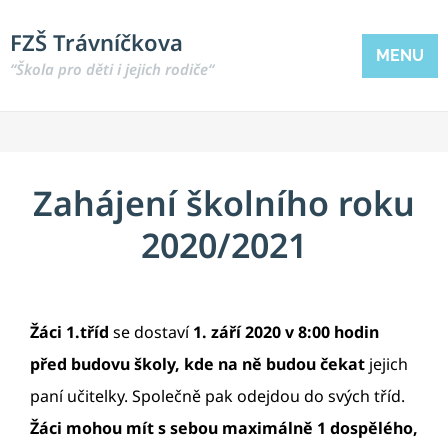
FZŠ Trávníčkova
MENU
“Škola pro děti i jejich rodiče“
Zahájení školního roku
2020/2021
Žáci 1.tříd
se dostaví
1. září 2020 v 8:00 hodin
před budovu školy, kde na ně budou čekat
jejich
paní učitelky. Společně pak odejdou do svých tříd.
Žáci mohou mít s sebou maximálně 1 dospělého,