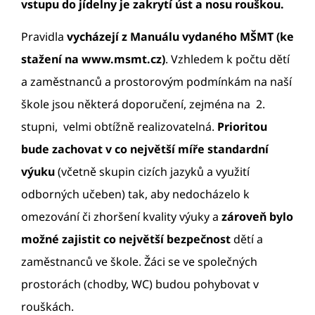
vstupu do jídelny je zakrytí úst a nosu rouškou.
Pravidla
vycházejí z Manuálu vydaného MŠMT (ke
stažení na www.msmt.cz)
. Vzhledem k počtu dětí
a zaměstnanců a prostorovým podmínkám na naší
škole jsou některá doporučení, zejména na 2.
stupni, velmi obtížně realizovatelná.
Prioritou
bude zachovat v co největší míře standardní
výuku
(včetně skupin cizích jazyků a využití
odborných učeben) tak, aby nedocházelo k
omezování či zhoršení kvality výuky a
zároveň bylo
možné zajistit co největší bezpečnost
dětí a
zaměstnanců ve škole. Žáci se ve společných
prostorách (chodby, WC) budou pohybovat v
rouškách.