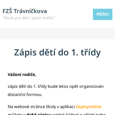
FZŠ Trávníčkova
MENU
“Škola pro děti i jejich rodiče“
Zápis dětí do 1. třídy
Vážení rodiče,
zápis dětí do 1. třídy bude letos opět organizován
distanční formou.
Na webové stránce školy v aplikaci
Zapisyonline
můžete v
době zápisu
vyplnit žádost o přijetí nebo