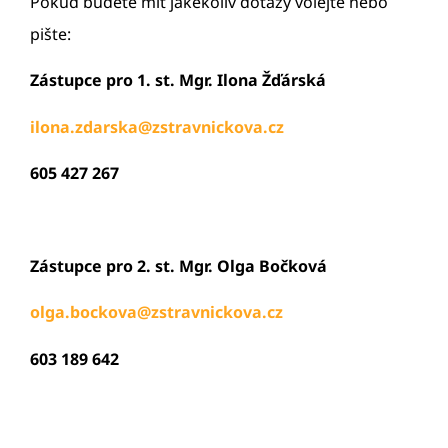
Pokud budete mít jakékoliv dotazy volejte nebo
pište:
Zástupce pro 1. st. Mgr. Ilona Žďárská
ilona
.zdarska@zstravnickova.cz
605 427 267
Zástupce pro 2. st. Mgr. Olga Bočková
olga.bockova@zstravnickova.cz
603 189 642