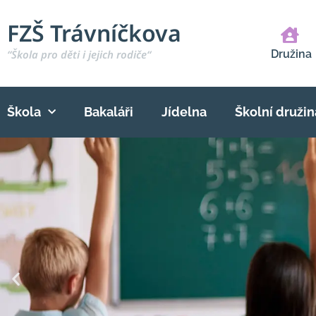
FZŠ Trávníčkova
“Škola pro děti i jejich rodiče“
Družina
Škola
Bakaláři
Jídelna
Školní družin