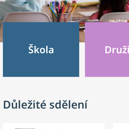
Škola
Druž
Důležité sdělení