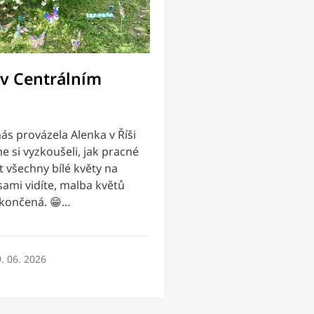
 v Centrálním
ás provázela Alenka v Říši
e si vyzkoušeli, jak pracné
 všechny bílé květy na
sami vidíte, malba květů
okončená. 😁…
. 06. 2026