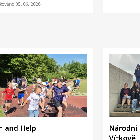
ikováno
05. 06. 2026
n and Help
Národní
Vítkově