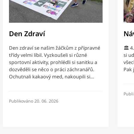
Den Zdraví
Ná
Den zdraví se našim žáčkům z přípravné
🏛️ 
třídy velmi líbil. Vyzkoušeli si různé
si ud
sportovní aktivity, prohlédli si sanitku a
všec
dozvěděli se něco o práci záchranářů.
Pak 
Ochutnali kakaový med, nakoupili si…
Publ
Publikováno
20. 06. 2026