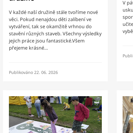
V pá
usku
V každé naší družině stále tvoříme nové
spor
věci. Pokud nenajdou děti zalíbení ve
učit
vytváření, tak se okamžitě vrhnou do
vybě
stavění různých staveb. Všechny výsledky
jejich práce jsou fantastické.Všem
přejeme krásné…
Publ
Publikováno
22. 06. 2026