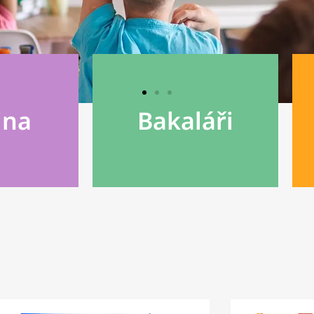
ina
Bakaláři