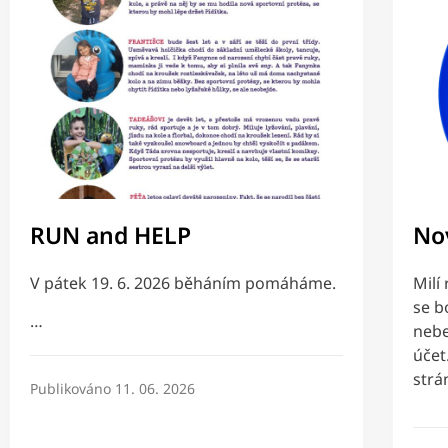
RUN and HELP
No
V pátek 19. 6. 2026 běháním pomáháme.
Milí
se b
…
nebe
účet
strá
Publikováno
11. 06. 2026