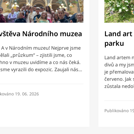
vštěva Národního muzea
Land art
parku
4. A v Národním muzeu! Nejprve jsme
ělali „průzkum“ – zjistili jsme, co
Land artem n
hno v muzeu uvidíme a co nás čeká.
divů a my jsm
jsme vyrazili do expozic. Zaujali nás…
je přemalovat
červeno. Jak 
zůstala ned
ikováno
19. 06. 2026
Publikováno
19