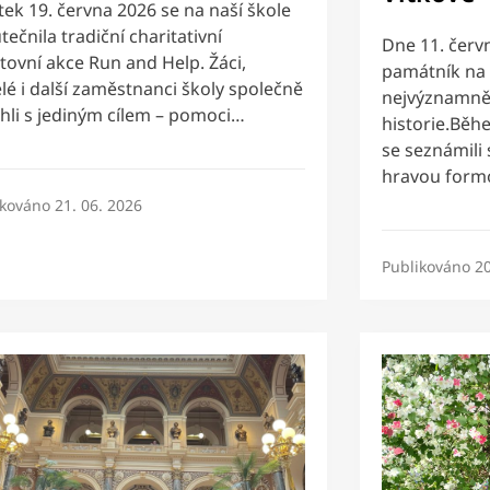
tek 19. června 2026 se na naší škole
tečnila tradiční charitativní
Dne 11. červn
tovní akce Run and Help. Žáci,
památník na 
elé i další zaměstnanci školy společně
nejvýznamněj
hli s jediným cílem – pomoci…
historie.Běh
se seznámili 
hravou formo
ikováno
21. 06. 2026
Publikováno
20