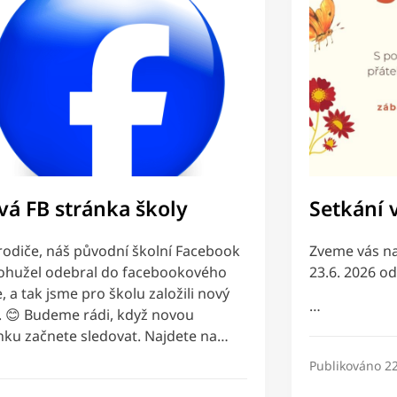
vá FB stránka školy
Setkání 
 rodiče, náš původní školní Facebook
Zveme vás na 
ohužel odebral do facebookového
23.6. 2026 o
, a tak jsme pro školu založili nový
…
. 😊 Budeme rádi, když novou
nku začnete sledovat. Najdete na…
Publikováno
22