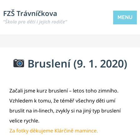
FZŠ Trávníčkova
MENU
“Škola pro děti i jejich rodiče“
Bruslení (9. 1. 2020)
Začali jsme kurz bruslení – letos toho zimního.
Vzhledem k tomu, že téměř všechny děti umí
bruslit na in-linech, zvykly si na jiný typ bruslení
velice rychle.
Za fotky děkujeme Klárčině mamince.