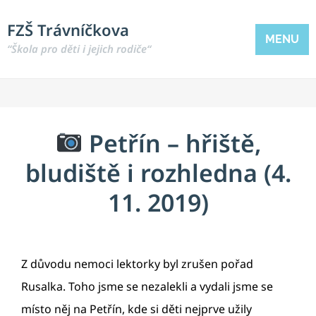
FZŠ Trávníčkova
MENU
“Škola pro děti i jejich rodiče“
Petřín – hřiště,
bludiště i rozhledna (4.
11. 2019)
Z důvodu nemoci lektorky byl zrušen pořad
Rusalka. Toho jsme se nezalekli a vydali jsme se
místo něj na Petřín, kde si děti nejprve užily