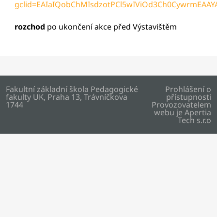
gclid=EAIaIQobChMIsdzotPCl5wIViOd3Ch0CywrmEAA
rozchod
po ukončení akce před Výstavištěm
Fakultní základní škola Pedagogické
Prohlášení o
fakulty UK, Praha 13, Trávníčkova
přístupnosti
1744
Provozovatelem
webu je
Apertia
Tech s.r.o