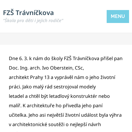
FZŠ Trávníčkova
MENU
“Škola pro děti i jejich rodiče“
Dne 6. 3. k nám do školy FZŠ Trávníčkova přišel pan
Doc. Ing. arch. Ivo Oberstein, CSc,
architekt Prahy 13 a vyprávěl nám o jeho životní
práci. Jako malý rád sestrojoval modely
letadel a chtěl být letadlový konstruktér nebo
malíř. K architektuře ho přivedla jeho paní
učitelka. Jeho asi největší životní událost byla výhra
v architektonické soutěži o nejlepší návrh