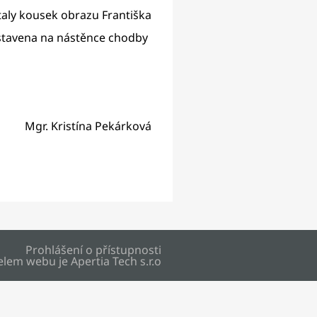
staly kousek obrazu Františka
vystavena na nástěnce chodby
Mgr. Kristína Pekárková
Prohlášení o přístupnosti
elem webu je
Apertia Tech s.r.o