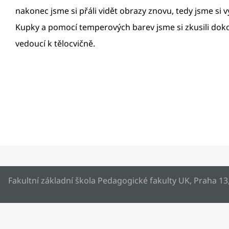
nakonec jsme si přáli vidět obrazy znovu, tedy jsme si 
Kupky a pomocí temperových barev jsme si zkusili dokon
vedoucí k tělocvičně.
Fakultní základní škola Pedagogické fakulty UK, Praha 13