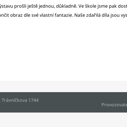
výstavu prošli ještě jednou, důkladně. Ve škole jsme pak do
čit obraz dle své vlastní fantazie. Naše zdařilá díla jsou 
, Trávníčkova 1744
Provozovat