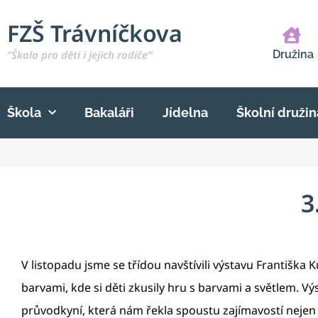
FZŠ Trávníčkova
“Škola pro děti i jejich rodiče“
Družina
Škola
Bakaláři
Jídelna
Školní družin
3
V listopadu jsme se třídou navštívili výstavu Františk
barvami, kde si děti zkusily hru s barvami a světlem. Vý
průvodkyní, která nám řekla spoustu zajímavostí nejen o 