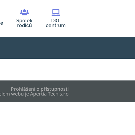
Spolek
DIGI
be
rodičů
centrum
Prohlášení o přístupnosti
elem webu je
Apertia Tech s.r.o