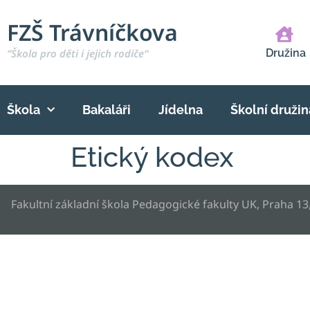
FZŠ Trávníčkova
“Škola pro děti i jejich rodiče“
Družina
Škola
Bakaláři
Jídelna
Školní družin
Etický kodex
Fakultní základní škola Pedagogické fakulty UK, Praha 13