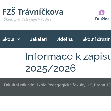
FZŠ Trávníčkova
“Škola pro děti i jejich rodiče“
Družina
Škola
Bakaláři
Jídelna
Školní družin
Informace k zápisu
2025/2026
Fakultní základní škola Pedagogické fakulty UK, Praha 13