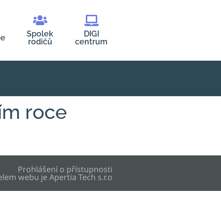
Spolek
DIGI
be
rodičů
centrum
ním roce
Prohlášení o přístupnosti
elem webu je
Apertia Tech s.r.o