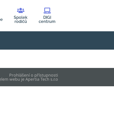
Spolek
DIGI
be
rodičů
centrum
Prohlášení o přístupnosti
elem webu je
Apertia Tech s.r.o