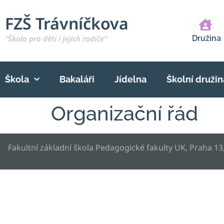
FZŠ Trávníčkova
“Škola pro děti i jejich rodiče“
Družina
Škola
Bakaláři
Jídelna
Školní družin
Organizační řád
Fakultní základní škola Pedagogické fakulty UK, Praha 13