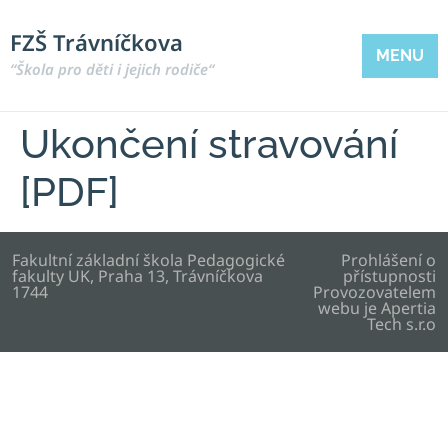
FZŠ Trávníčkova
MENU
“Škola pro děti i jejich rodiče“
Ukončení stravování
[PDF]
Fakultní základní škola Pedagogické
Prohlášení o
fakulty UK, Praha 13, Trávníčkova
přístupnosti
1744
Provozovatelem
webu je
Apertia
Tech s.r.o