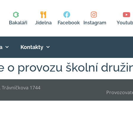
Bakaláři
Jídelna
Facebook
Instagram
Youtu
a
Kontakty
 o provozu školní druži
, Trávníčkova 1744
Provozovat