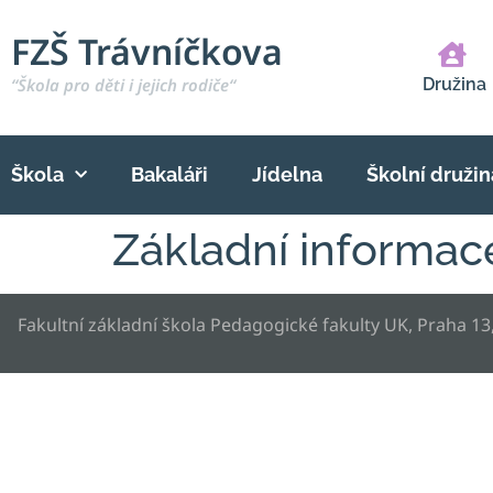
FZŠ Trávníčkova
“Škola pro děti i jejich rodiče“
Družina
Škola
Bakaláři
Jídelna
Školní družin
Základní informace
Fakultní základní škola Pedagogické fakulty UK, Praha 13