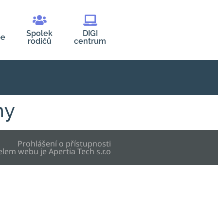
Spolek
DIGI
be
rodičů
centrum
ny
Prohlášení o přístupnosti
elem webu je
Apertia Tech s.r.o