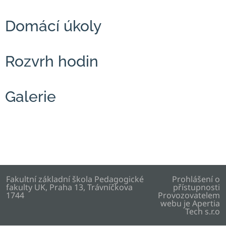
Domácí úkoly
Rozvrh hodin
Galerie
Fakultní základní škola Pedagogické
Prohlášení o
fakulty UK, Praha 13, Trávníčkova
přístupnosti
1744
Provozovatelem
webu je
Apertia
Tech s.r.o