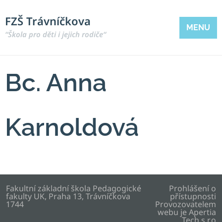
FZŠ Trávníčkova
MENU
“Škola pro děti i jejich rodiče“
Bc. Anna
Karnoldová
Fakultní základní škola Pedagogické
Prohlášení o
fakulty UK, Praha 13, Trávníčkova
přístupnosti
1744
Provozovatelem
webu je
Apertia
Tech s.r.o