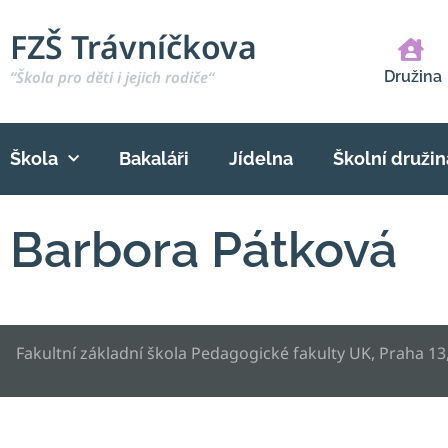
FZŠ Trávníčkova
“Škola pro děti i jejich rodiče“
Družina
Škola
Bakaláři
Jídelna
Školní družin
Barbora Pátková
Fakultní základní škola Pedagogické fakulty UK, Praha 13