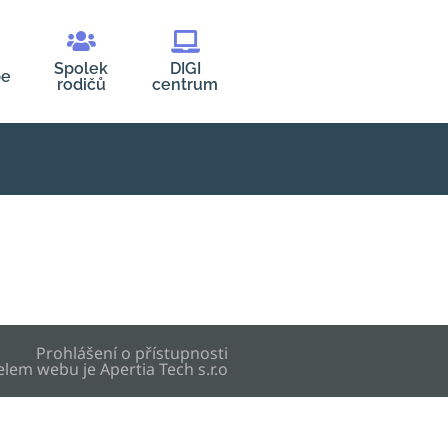
Spolek
DIGI
be
rodičů
centrum
Prohlášení o přístupnosti
elem webu je
Apertia Tech s.r.o