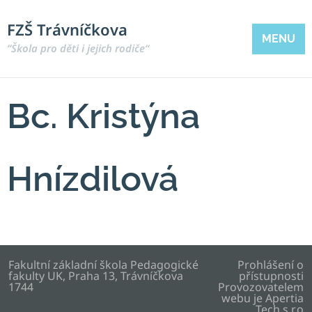
FZŠ Trávníčkova
MENU
“Škola pro děti i jejich rodiče“
Bc. Kristýna
Hnízdilová
Fakultní základní škola Pedagogické
Prohlášení o
fakulty UK, Praha 13, Trávníčkova
přístupnosti
1744
Provozovatelem
webu je
Apertia
Tech s.r.o