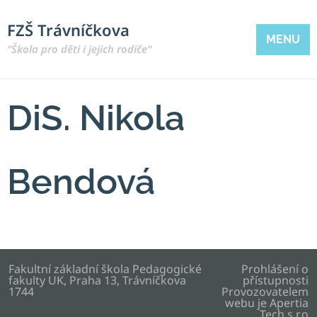
FZŠ Trávníčkova
MENU
“Škola pro děti i jejich rodiče“
DiS. Nikola
Bendová
Fakultní základní škola Pedagogické
Prohlášení o
fakulty UK, Praha 13, Trávníčkova
přístupnosti
1744
Provozovatelem
webu je
Apertia
Tech s.r.o