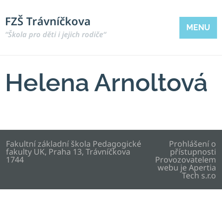
FZŠ Trávníčkova
MENU
“Škola pro děti i jejich rodiče“
Helena Arnoltová
Fakultní základní škola Pedagogické
Prohlášení o
fakulty UK, Praha 13, Trávníčkova
přístupnosti
1744
Provozovatelem
webu je
Apertia
Tech s.r.o