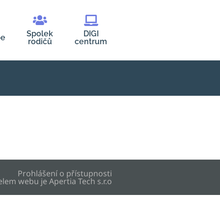
Spolek
DIGI
be
rodičů
centrum
Prohlášení o přístupnosti
elem webu je
Apertia Tech s.r.o