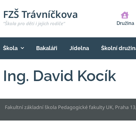
FZŠ Trávníčkova
“Škola pro děti i jejich rodiče“
Družina
Škola
Bakaláři
Jídelna
Školní družin
Ing. David Kocík
Fakultní základní škola Pedagogické fakulty UK, Praha 13