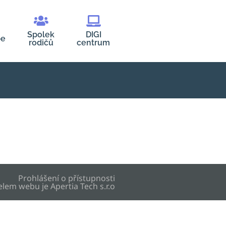
Spolek
DIGI
be
rodičů
centrum
Prohlášení o přístupnosti
elem webu je
Apertia Tech s.r.o