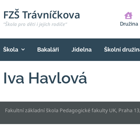
FZŠ Trávníčkova
“Škola pro děti i jejich rodiče“
Družina
Škola
Bakaláři
Jídelna
Školní družin
Iva Havlová
Fakultní základní škola Pedagogické fakulty UK, Praha 13