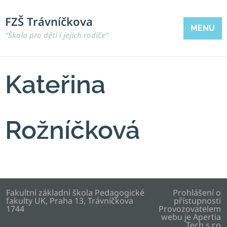
FZŠ Trávníčkova
MENU
“Škola pro děti i jejich rodiče“
Kateřina
Rožníčková
Fakultní základní škola Pedagogické
Prohlášení o
fakulty UK, Praha 13, Trávníčkova
přístupnosti
1744
Provozovatelem
webu je
Apertia
Tech s.r.o