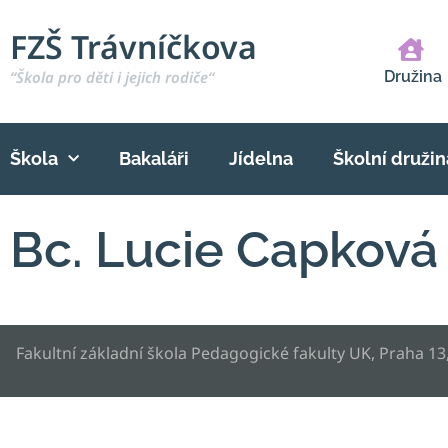
FZŠ Trávníčkova
“Škola pro děti i jejich rodiče“
Družina
Škola
Bakaláři
Jídelna
Školní družin
Bc. Lucie Capková
Fakultní základní škola Pedagogické fakulty UK, Praha 13