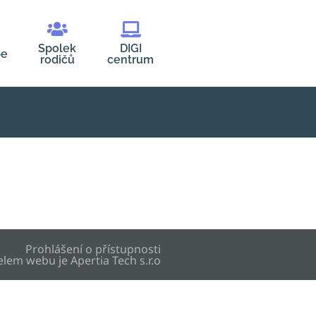
Spolek
DIGI
be
rodičů
centrum
Prohlášení o přístupnosti
elem webu je
Apertia Tech s.r.o