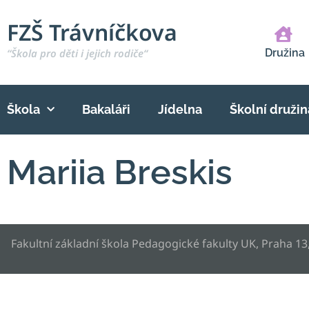
FZŠ Trávníčkova
“Škola pro děti i jejich rodiče“
Družina
Škola
Bakaláři
Jídelna
Školní družin
Mariia Breskis
Fakultní základní škola Pedagogické fakulty UK, Praha 13