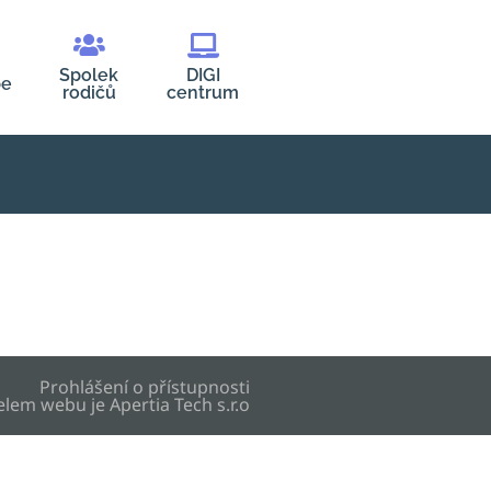
Spolek
DIGI
be
rodičů
centrum
Prohlášení o přístupnosti
elem webu je
Apertia Tech s.r.o