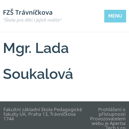
FZŠ Trávníčkova
MENU
“Škola pro děti i jejich rodiče“
Mgr. Lada
Soukalová
Fakultní základní škola Pedagogické
Prohlášení o
fakulty UK, Praha 13, Trávníčkova
přístupnosti
1744
Provozovatelem
webu je
Apertia
Tech s.r.o