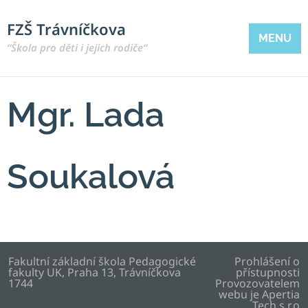
FZŠ Trávníčkova
MENU
“Škola pro děti i jejich rodiče“
Mgr. Lada
Soukalová
Fakultní základní škola Pedagogické
Prohlášení o
fakulty UK, Praha 13, Trávníčkova
přístupnosti
1744
Provozovatelem
webu je
Apertia
Tech s.r.o