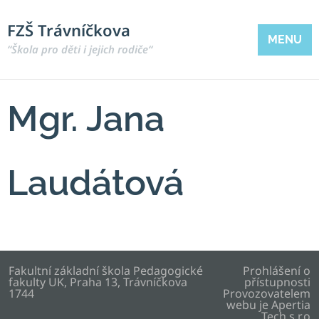
FZŠ Trávníčkova
MENU
“Škola pro děti i jejich rodiče“
Mgr. Jana
Laudátová
Fakultní základní škola Pedagogické
Prohlášení o
fakulty UK, Praha 13, Trávníčkova
přístupnosti
1744
Provozovatelem
webu je
Apertia
Tech s.r.o