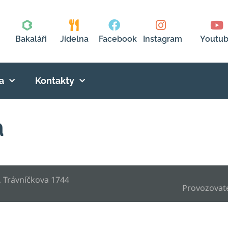
Bakaláři
Jídelna
Facebook
Instagram
Youtu
a
Kontakty
á
, Trávníčkova 1744
Provozovat