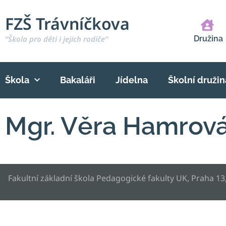
FZŠ Trávníčkova
“Škola pro děti i jejich rodiče“
Družina
Škola
Bakaláři
Jídelna
Školní družin
Mgr. Věra Hamrov
Fakultní základní škola Pedagogické fakulty UK, Praha 13