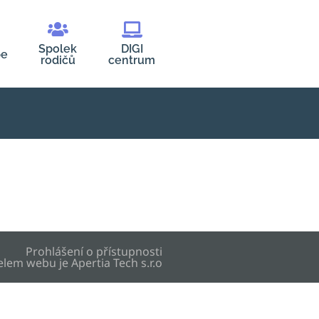
Spolek
DIGI
be
rodičů
centrum
Prohlášení o přístupnosti
elem webu je
Apertia Tech s.r.o