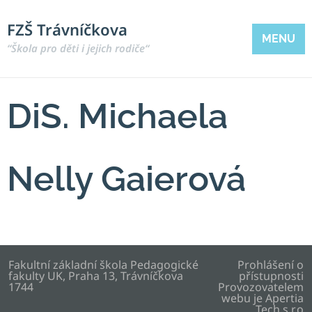
FZŠ Trávníčkova
MENU
“Škola pro děti i jejich rodiče“
DiS. Michaela
Nelly Gaierová
Fakultní základní škola Pedagogické
Prohlášení o
fakulty UK, Praha 13, Trávníčkova
přístupnosti
1744
Provozovatelem
webu je
Apertia
Tech s.r.o