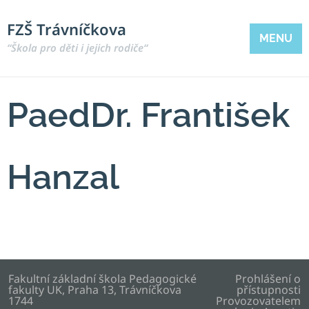
FZŠ Trávníčkova
MENU
“Škola pro děti i jejich rodiče“
PaedDr. František
Hanzal
Fakultní základní škola Pedagogické
Prohlášení o
fakulty UK, Praha 13, Trávníčkova
přístupnosti
1744
Provozovatelem