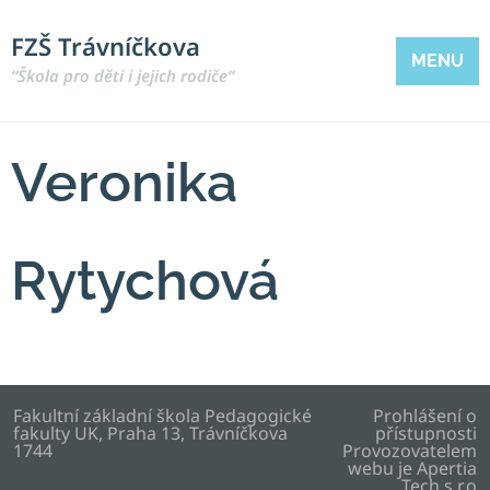
FZŠ Trávníčkova
MENU
“Škola pro děti i jejich rodiče“
Veronika
Rytychová
Fakultní základní škola Pedagogické
Prohlášení o
fakulty UK, Praha 13, Trávníčkova
přístupnosti
1744
Provozovatelem
webu je
Apertia
Tech s.r.o