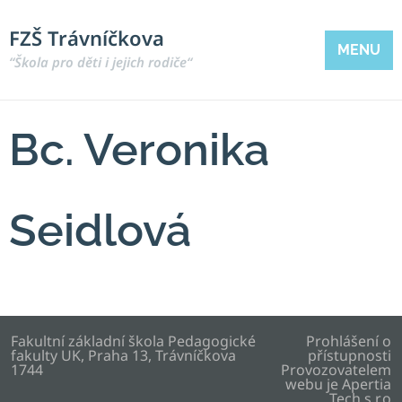
FZŠ Trávníčkova
MENU
“Škola pro děti i jejich rodiče“
Bc. Veronika
Seidlová
Fakultní základní škola Pedagogické
Prohlášení o
fakulty UK, Praha 13, Trávníčkova
přístupnosti
1744
Provozovatelem
webu je
Apertia
Tech s.r.o