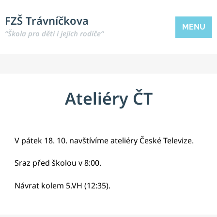
FZŠ Trávníčkova
MENU
“Škola pro děti i jejich rodiče“
Ateliéry ČT
V pátek 18. 10. navštívíme ateliéry České Televize.
Sraz před školou v 8:00.
Návrat kolem 5.VH (12:35).