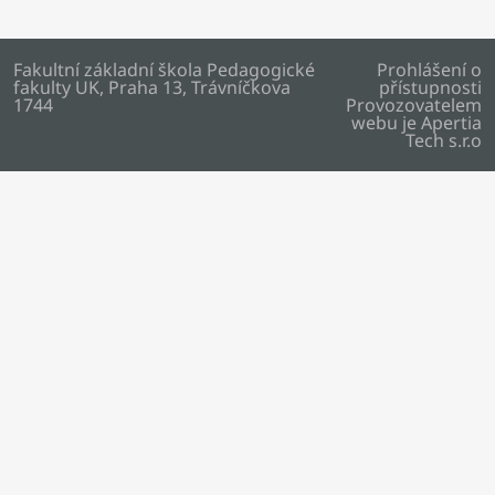
Fakultní základní škola Pedagogické
Prohlášení o
fakulty UK, Praha 13, Trávníčkova
přístupnosti
1744
Provozovatelem
webu je
Apertia
Tech s.r.o