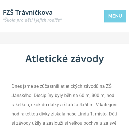
FZŠ Trávníčkova
MENU
“Škola pro děti i jejich rodiče“
Atletické závody
Dnes jsme se zúčastnili atletických závodů na ZŠ
Jánského. Disciplíny byly běh na 60 m, 800 m, hod
raketkou, skok do dálky a štafeta 4x60m. V kategorii
hod raketkou dívky získala naše Linda 1. místo. Děti
si závody užily a zaslouží si velkou pochvalu za své