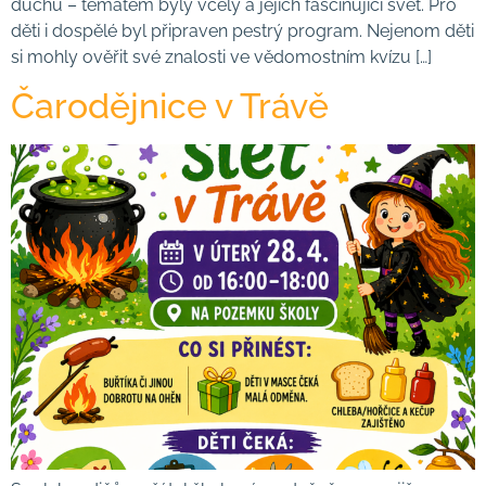
duchu – tématem byly včely a jejich fascinující svět. Pro
děti i dospělé byl připraven pestrý program. Nejenom děti
si mohly ověřit své znalosti ve vědomostním kvízu […]
Čarodějnice v Trávě