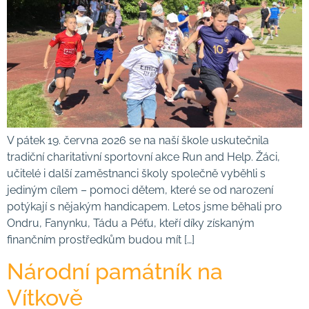
V pátek 19. června 2026 se na naší škole uskutečnila
tradiční charitativní sportovní akce Run and Help. Žáci,
učitelé i další zaměstnanci školy společně vyběhli s
jediným cílem – pomoci dětem, které se od narození
potýkají s nějakým handicapem. Letos jsme běhali pro
Ondru, Fanynku, Tádu a Péťu, kteří díky získaným
finančním prostředkům budou mít […]
Národní památník na
Vítkově