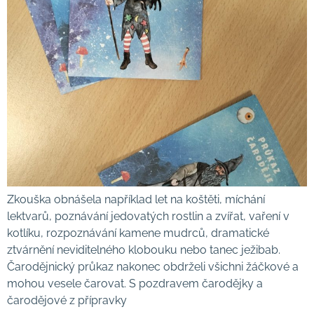
Zkouška obnášela například let na koštěti, míchání
lektvarů, poznávání jedovatých rostlin a zvířat, vaření v
kotlíku, rozpoznávání kamene mudrců, dramatické
ztvárnění neviditelného klobouku nebo tanec ježibab.
Čarodějnický průkaz nakonec obdrželi všichni žáčkové a
mohou vesele čarovat. S pozdravem čarodějky a
čarodějové z přípravky