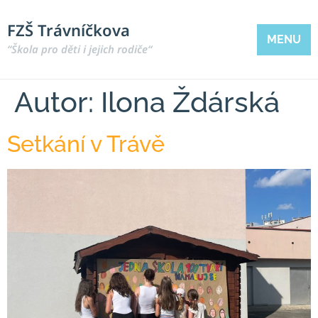
FZŠ Trávníčkova
MENU
“Škola pro děti i jejich rodiče“
Autor:
Ilona Ždárská
Setkání v Trávě