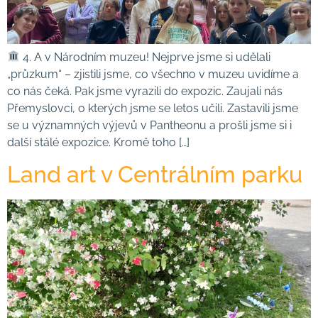
4. A v Národním muzeu! Nejprve jsme si udělali
„průzkum“ – zjistili jsme, co všechno v muzeu uvidíme a
co nás čeká. Pak jsme vyrazili do expozic. Zaujali nás
Přemyslovci, o kterých jsme se letos učili. Zastavili jsme
se u významných výjevů v Pantheonu a prošli jsme si i
další stálé expozice. Kromě toho […]
Land art v Centrálním parku