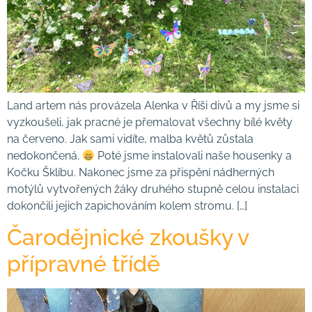
Land artem nás provázela Alenka v Říši divů a my jsme si
vyzkoušeli, jak pracné je přemalovat všechny bílé květy
na červeno. Jak sami vidíte, malba květů zůstala
nedokončená.
Poté jsme instalovali naše housenky a
Kočku Šklíbu. Nakonec jsme za přispění nádherných
motýlů vytvořených žáky druhého stupně celou instalaci
dokončili jejich zapichováním kolem stromu. […]
Čarodějnické zkoušky v
přípravné třídě