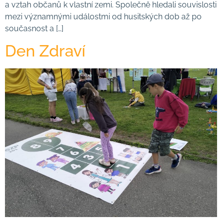
a vztah občanů k vlastní zemi. Společně hledali souvislosti
mezi významnými událostmi od husitských dob až po
současnost a […]
Den Zdraví