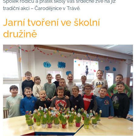
Spolek rodičů a přátel školy vás srdečně zve na již
tradiční akci – Čarodějnice v Trávě.
Jarní tvoření ve školní
družině